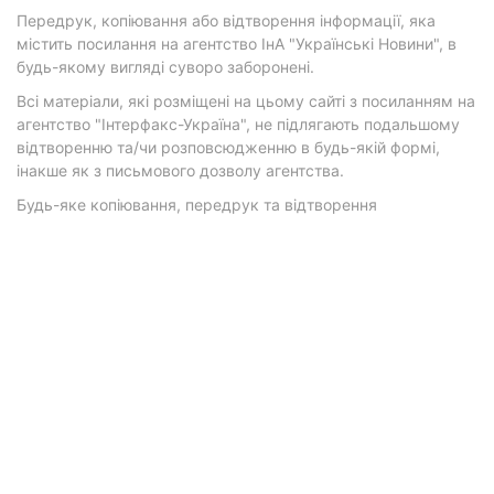
Передрук, копіювання або відтворення інформації, яка
містить посилання на агентство ІнА "Українські Новини", в
будь-якому вигляді суворо заборонені.
Всі матеріали, які розміщені на цьому сайті з посиланням на
агентство "Інтерфакс-Україна", не підлягають подальшому
відтворенню та/чи розповсюдженню в будь-якій формі,
інакше як з письмового дозволу агентства.
Будь-яке копіювання, передрук та відтворення
фотографічних творів та/або аудіовізуальних творів
правовласника Getty Images — суворо забороняється.
Матеріали з плашками "Р", "Новини партнерів", "Новини
компаній", "Новини партій", "Інновації", "Позиція",
"Спецпроект за підтримки" публікуються на комерційній
основі.
© 2026 Фокус. Всі права захищені.
Політика конфіденційності
•
Контакти