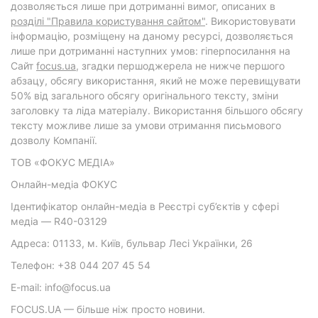
дозволяється лише при дотриманні вимог, описаних в
розділі "Правила користування сайтом"
. Використовувати
інформацію, розміщену на даному ресурсі, дозволяється
лише при дотриманні наступних умов: гіперпосилання на
Cайт
focus.ua
, згадки першоджерела не нижче першого
абзацу, обсягу використання, який не може перевищувати
50% від загального обсягу оригінального тексту, зміни
заголовку та ліда матеріалу. Використання більшого обсягу
тексту можливе лише за умови отримання письмового
дозволу Компанії.
ТОВ «ФОКУС МЕДІА»
Онлайн-медіа ФОКУС
Ідентифікатор онлайн-медіа в Реєстрі суб’єктів у сфері
медіа — R40-03129
Адреса: 01133, м. Київ, бульвар Лесі Українки, 26
Телефон: +38 044 207 45 54
E-mail: info@focus.ua
FOCUS.UA — більше ніж просто новини.