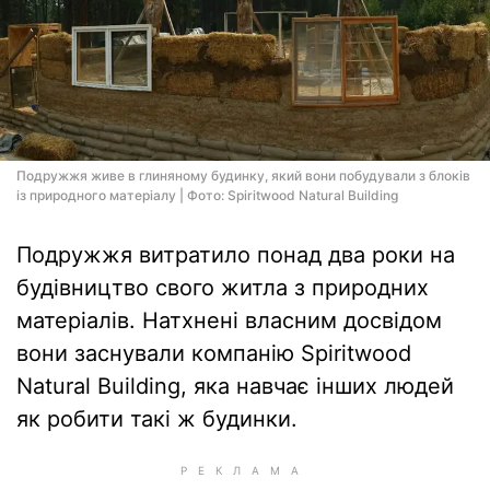
Подружжя живе в глиняному будинку, який вони побудували з блоків
із природного матеріалу | Фото: Spiritwood Natural Building
Подружжя витратило понад два роки на
будівництво свого житла з природних
матеріалів. Натхнені власним досвідом
вони заснували компанію Spiritwood
Natural Building, яка навчає інших людей
як робити такі ж будинки.