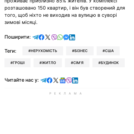
проживає приблизно 85% жителів. У комплексі
розташовано 150 квартир, і він був створений для
того, щоб ніхто не виходив на вулицю в суворі
зимові місяці.
відправити у Telegram
поділитись у Facebook
поділитись у X
відправити у Viber
відправити у Whatsapp
відправити у Messenger
відправити у LinkedIn
Поширити:
Теги:
НЕРУХОМІСТЬ
БІЗНЕС
США
ГРОШІ
ЖИТЛО
СІМ'Я
БУДИНОК
Читайте у Telegram
Читайте у Facebook
Читайте у X
Читайте у Google news
Читайте у Viber
Читайте у LinkedIn
Читайте нас у: