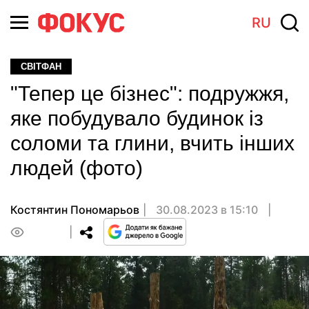
RU
СВІТФАН
"Тепер це бізнес": подружжя,
яке побудувало будинок із
соломи та глини, вчить інших
людей (фото)
Костянтин Пономарьов
30.08.2023 в 15:10
0