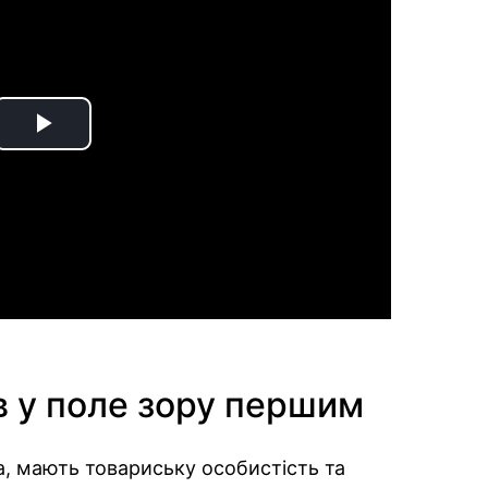
Play
Video
 у поле зору першим
, мають товариську особистість та