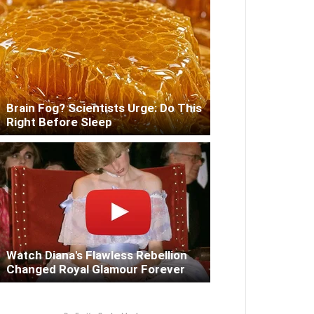
Brain Fog? Scientists Urge: Do This
Right Before Sleep
Watch Diana's Flawless Rebellion
Changed Royal Glamour Forever