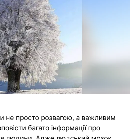
али не просто розвагою, а важливим
овісти багато інформації про
ня людини. Адже людський мозок