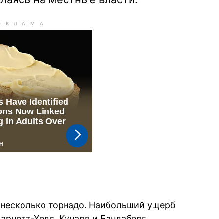
 несколько торнадо. Наибольший ущерб
арнетт-Хедс, Кунарр и Бандаберг.