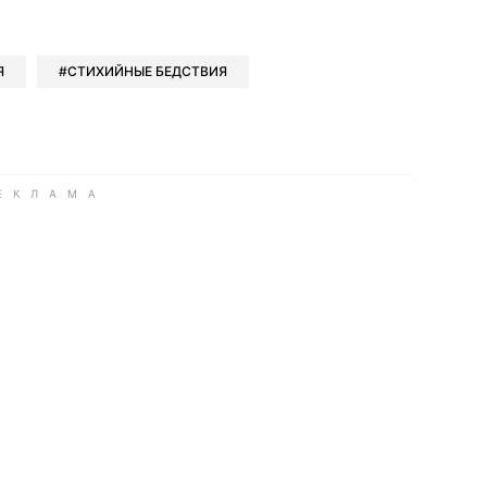
book
iber
в Whatsapp
ь в Messenger
ить в LinkedIn
Я
СТИХИЙНЫЕ БЕДСТВИЯ
ook
Google news
 Viber
е в LinkedIn