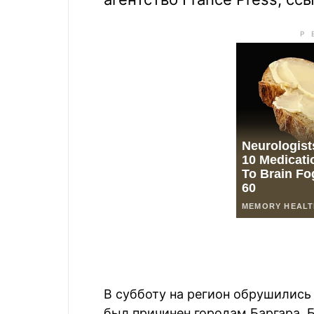
В субботу на регион обрушились
был причинен городам Баргара, Б