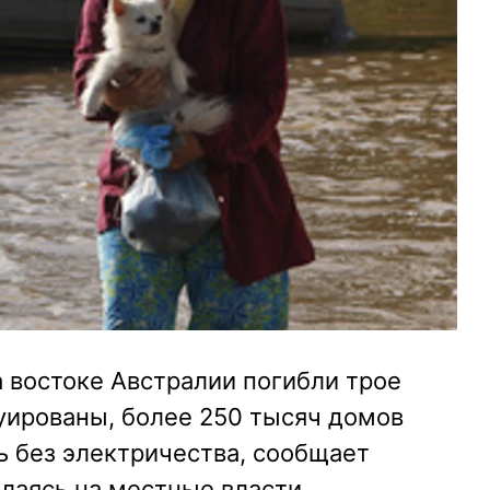
а востоке Австралии погибли трое
уированы, более 250 тысяч домов
ь без электричества, сообщает
ылаясь на местные власти.