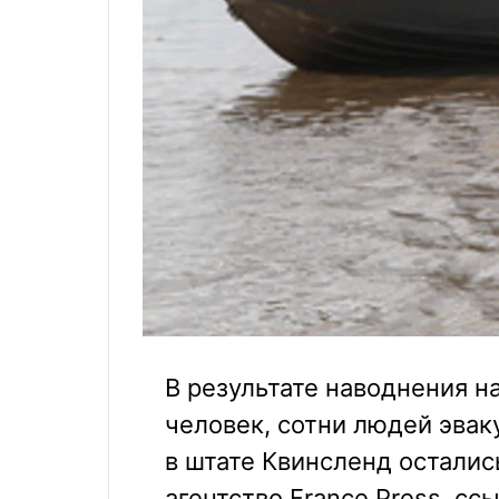
В результате наводнения н
человек, сотни людей эвак
в штате Квинсленд осталис
агентство France Press, сс