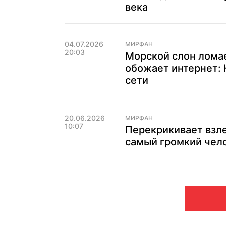
века
04.07.2026
МИРФАН
20:03
Морской слон ломае
обожает интернет: 
сети
20.06.2026
МИРФАН
10:07
Перекрикивает взл
самый громкий чело