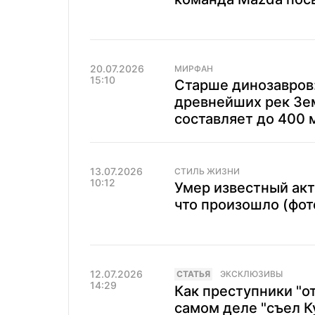
20.07.2026
МИРФАН
15:10
Старше динозавров:
древнейших рек Зем
составляет до 400 
13.07.2026
СТИЛЬ ЖИЗНИ
10:12
Умер известный акт
что произошло (фот
12.07.2026
CТАТЬЯ
ЭКСКЛЮЗИВЫ
14:29
Как преступники "о
самом деле "съел Ку