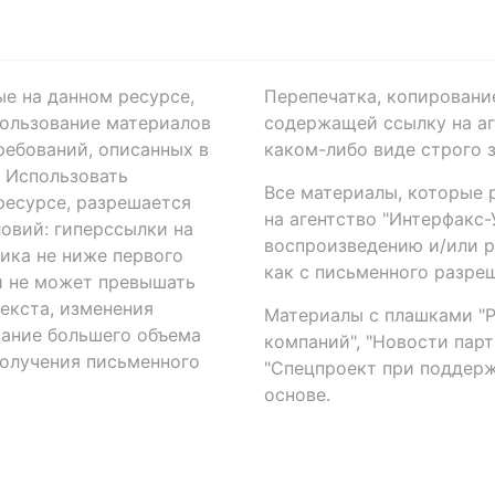
ые на данном ресурсе,
Перепечатка, копировани
ользование материалов
содержащей ссылку на аге
ребований, описанных в
каком-либо виде строго 
. Использовать
Все материалы, которые 
есурсе, разрешается
на агентство "Интерфакс
овий: гиперссылки на
воспроизведению и/или 
ика не ниже первого
как с письменного разреш
й не может превышать
екста, изменения
Материалы с плашками "Р"
вание большего объема
компаний", "Новости парти
получения письменного
"Спецпроект при поддерж
основе.