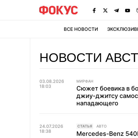
ВСЕ НОВОСТИ
ЭКСКЛЮЗИВ
ЭК
НОВОСТИ АВС
03.08.2026
МИРФАН
18:03
Сюжет боевика в б
джиу-джитсу самос
нападающего
24.07.2026
CТАТЬЯ
АВТО
18:38
Mercedes-Benz 540K 