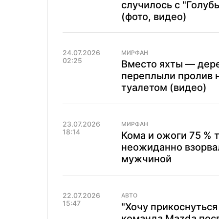
случилось с "Голуб
(фото, видео)
24.07.2026
МИРФАН
02:25
Вместо яхты — дере
переплыли пролив 
туалетом (видео)
23.07.2026
МИРФАН
18:14
Кома и ожоги 75 % 
неожиданно взорва
мужчиной
22.07.2026
АВТО
15:47
"Хочу прикоснуться
команда Mazda пос