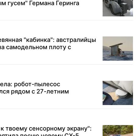
ым гусем" Германа Геринга
вянная "кабинка": австралийцы
на самодельном плоту с
тела: робот-пылесос
лся рядом с 27-летним
 к твоему сенсорному экрану":
вятила песню новому CX-5