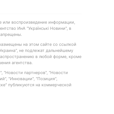
е или воспроизведение информации,
нтство ИнА "Українські Новини", в
запрещены.
размещены на этом сайте со ссылкой
-Украина", не подлежат дальнейшему
распространению в любой форме, кроме
ения агентства.
, "Новости партнеров", "Новости
й", "Инновации", "Позиция",
ке" публикуются на коммерческой