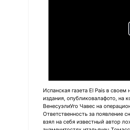
Испанская газета El Pais в своем 
издания, опубликовалафото, на 
ВенесуэлиУго Чавес на операцио
Ответственность за появление с
взял на себя известный автор л
знаменитостях итальянец Томасс