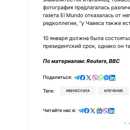
фотография предлагалась различ
газета El Mundo отказалась от н
редколлегии, "у Чавеса также ес
10 января должна была состоять
президентский срок, однако он та
По материалам: Reuters, BBC
отправить в Telegram
поделиться в Face
поделиться в X
отправить в V
отправить 
отправит
отправ
Поделиться:
Теги:
ВЕНЕСУЭЛА
ЛЕЧЕНИЕ
Читайте в Telegram
Читайте в Faceb
Читайте в X
Читайте в 
Читайте в
Читайт
Читайте нас в: