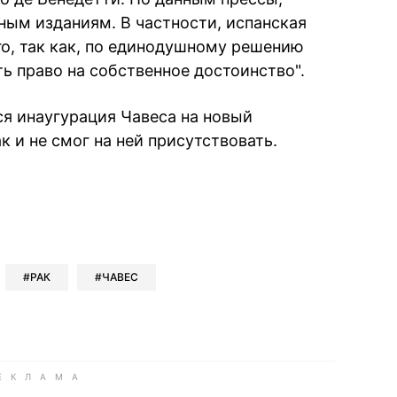
ным изданиям. В частности, испанская
его, так как, по единодушному решению
ть право на собственное достоинство".
ся инаугурация Чавеса на новый
к и не смог на ней присутствовать.
book
iber
в Whatsapp
ь в Messenger
ить в LinkedIn
РАК
ЧАВЕС
ook
Google news
 Viber
е в LinkedIn