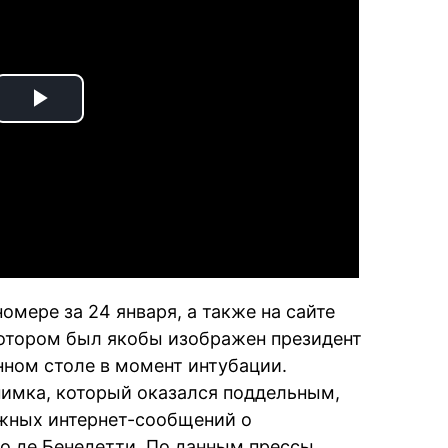
Play
Video
номере за 24 января, а также на сайте
котором был якобы изображен президент
нном столе в момент интубации.
нимка, который оказался поддельным,
ожных интернет-сообщений о
о де Бенедетти. По данным прессы,