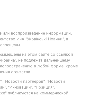
е или воспроизведение информации,
нтство ИнА "Українські Новини", в
запрещены.
размещены на этом сайте со ссылкой
-Украина", не подлежат дальнейшему
распространению в любой форме, кроме
ения агентства.
, "Новости партнеров", "Новости
й", "Инновации", "Позиция",
ке" публикуются на коммерческой