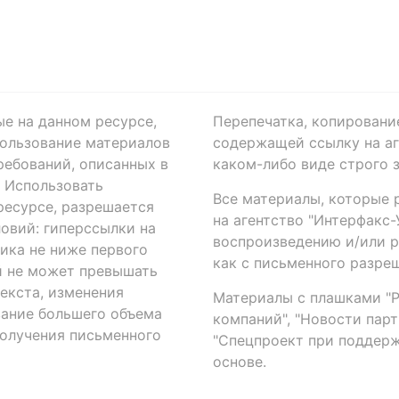
ые на данном ресурсе,
Перепечатка, копировани
ользование материалов
содержащей ссылку на аге
ребований, описанных в
каком-либо виде строго 
. Использовать
Все материалы, которые 
есурсе, разрешается
на агентство "Интерфакс
овий: гиперссылки на
воспроизведению и/или 
ика не ниже первого
как с письменного разреш
й не может превышать
екста, изменения
Материалы с плашками "Р"
вание большего объема
компаний", "Новости парти
получения письменного
"Спецпроект при поддерж
основе.