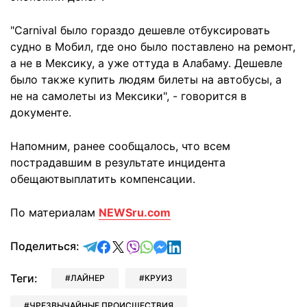
"Carnival было гораздо дешевле отбуксировать
судно в Мобил, где оно было поставлено на ремонт,
а не в Мексику, а уже оттуда в Алабаму. Дешевле
было также купить людям билеты на автобусы, а
не на самолеты из Мексики", - говорится в
документе.
Напомним, ранее сообщалось, что всем
пострадавшим в результате инцидента
обещаютвыплатить компенсации.
По материалам
NEWSru.com
отправить в Telegram
поделиться в Facebook
поделиться в X
отправить в Viber
отправить в Whatsapp
отправить в Messenger
отправить в LinkedIn
Поделиться:
Теги:
ЛАЙНЕР
КРУИЗ
ЧРЕЗВЫЧАЙНЫЕ ПРОИСШЕСТВИЯ