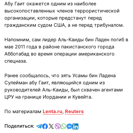
Абу Гаит окажется одним из наиболее
высокопоставленных членов террористической
организации, которые предстанут перед
гражданским судом США, а не перед трибуналом.
Напомним, сам лидер Аль-Каиды бин Ладен погиб в
мае 2011 года в районе пакистанского города
Абботабад во время операции американского
спецназа.
Ранее сообщалось, что зять Усамы бин Ладена
Сулейман абу Гаит, являющийся одним из
руководителей Аль-Каиды, был схвачен агентами
ЦРУ на границе Иордании и Кувейта.
По материалам
Lenta.ru
,
Reuters
отправить в Telegram
поделиться в Facebook
поделиться в X
отправить в Viber
отправить в Whatsapp
отправить в Messenger
отправить в LinkedIn
Поделиться: