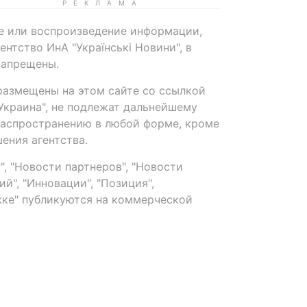
е или воспроизведение информации,
нтство ИнА "Українські Новини", в
запрещены.
размещены на этом сайте со ссылкой
-Украина", не подлежат дальнейшему
распространению в любой форме, кроме
ения агентства.
, "Новости партнеров", "Новости
й", "Инновации", "Позиция",
ке" публикуются на коммерческой