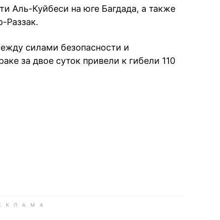
и Аль-Куйбеси на юге Багдада, а также
-Раззак.
между силами безопасности и
ке за двое суток привели к гибели 110
book
iber
в Whatsapp
ь в Messenger
ить в LinkedIn
ook
Google news
 Viber
е в LinkedIn