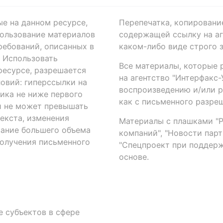
ые на данном ресурсе,
Перепечатка, копировани
ользование материалов
содержащей ссылку на аге
ребований, описанных в
каком-либо виде строго 
. Использовать
Все материалы, которые 
есурсе, разрешается
на агентство "Интерфакс
овий: гиперссылки на
воспроизведению и/или 
ика не ниже первого
как с письменного разреш
й не может превышать
екста, изменения
Материалы с плашками "Р"
вание большего объема
компаний", "Новости парти
получения письменного
"Спецпроект при поддерж
основе.
 субъектов в сфере