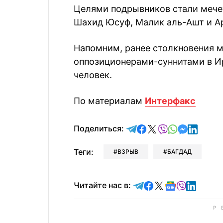
Целями подрывников стали мечет
Шахид Юсуф, Малик аль-Ашт и Ар
Напомним, ранее столкновения 
оппозиционерами-суннитами в Ира
человек.
По материалам
Интерфакс
отправить в Telegram
поделиться в Face
поделиться в X
отправить в V
отправить 
отправит
отправ
Поделиться:
Теги:
ВЗРЫВ
БАГДАД
Читайте в Telegram
Читайте в Faceb
Читайте в X
Читайте в 
Читайте в
Читайт
Читайте нас в: