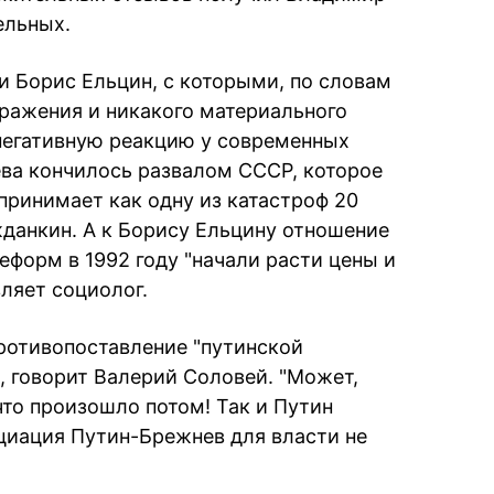
ельных.
и Борис Ельцин, с которыми, по словам
оражения и никакого материального
негативную реакцию у современных
ева кончилось развалом СССР, которое
принимает как одну из катастроф 20
жданкин. А к Борису Ельцину отношение
реформ в 1992 году "начали расти цены и
ляет социолог.
ротивопоставление "путинской
, говорит Валерий Соловей. "Может,
что произошло потом! Так и Путин
циация Путин-Брежнев для власти не