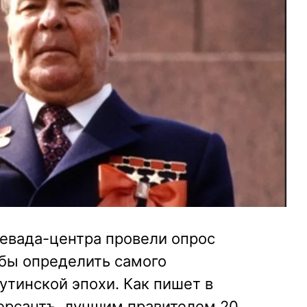
Левада-центра провели опрос
обы определить самого
утинской эпохи. Как пишет в
мерсантъ, лучшим правителем 20