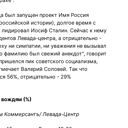
рахе".
гда был запущен проект Имя Россия
российской истории), долгое время с
 лидировал Иосиф Сталин. Сейчас к нему
ентов Левада-центра, а отрицательно -
оху ни симпатии, ни уважения не вызывал
го фамилию был свежий анекдот", говорит
 пришелся пик советского социализма,
тмечает Валерий Соловей. Так что
ся 56%, отрицательно - 29%
 вождям (%)
ам Коммерсантъ/ Левада-Центр