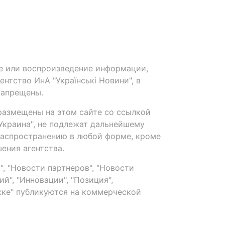
е или воспроизведение информации,
нтство ИнА "Українські Новини", в
запрещены.
размещены на этом сайте со ссылкой
-Украина", не подлежат дальнейшему
распространению в любой форме, кроме
ения агентства.
, "Новости партнеров", "Новости
й", "Инновации", "Позиция",
ке" публикуются на коммерческой