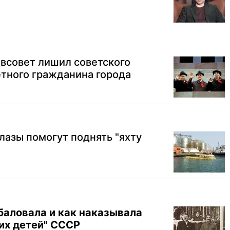
всовет лишил советского
етного гражданина города
азы помогут поднять "яхту
баловала и как наказывала
их детей" СССР