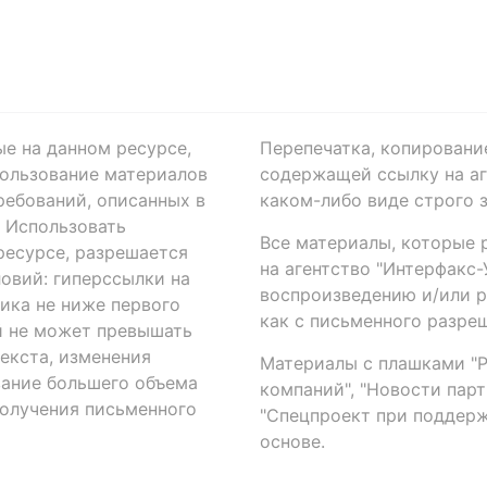
ые на данном ресурсе,
Перепечатка, копировани
ользование материалов
содержащей ссылку на аге
ребований, описанных в
каком-либо виде строго 
. Использовать
Все материалы, которые 
есурсе, разрешается
на агентство "Интерфакс
овий: гиперссылки на
воспроизведению и/или 
ика не ниже первого
как с письменного разреш
й не может превышать
екста, изменения
Материалы с плашками "Р"
вание большего объема
компаний", "Новости парти
получения письменного
"Спецпроект при поддерж
основе.