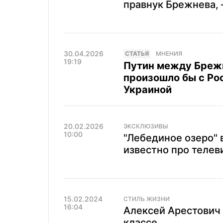
правнук Брежнева,
30.04.2026
CТАТЬЯ
МНЕНИЯ
19:19
Путин между Бреж
произошло бы с Рос
Украиной
20.02.2026
ЭКСКЛЮЗИВЫ
10:00
"Лебединое озеро" в
известно про телев
15.02.2024
СТИЛЬ ЖИЗНИ
16:04
Алексей Арестович п
классе