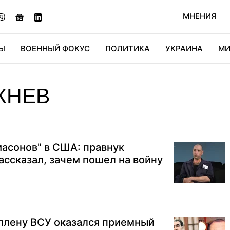
МНЕНИЯ
Ы
ВОЕННЫЙ ФОКУС
ПОЛИТИКА
УКРАИНА
МИ
ОНОМИКА
ДИДЖИТАЛ
АВТО
МИРФАН
КУЛЬТ
ЖНЕВ
масонов" в США: правнук
ассказал, зачем пошел на войну
 плену ВСУ оказался приемный