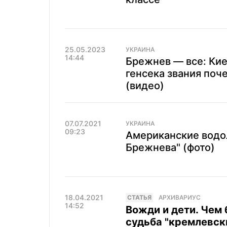
25.05.2023
УКРАИНА
14:44
Брежнев — все: Кие
генсека звания поч
(видео)
07.07.2021
УКРАИНА
09:23
Американские водол
Брежнева" (фото)
18.04.2021
CТАТЬЯ
АРХИВАРИУС
14:52
Вожди и дети. Чем 
судьба "кремлевск