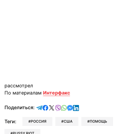
рассмотрел
По материалам
Интерфакс
отправить в Telegram
поделиться в Facebook
поделиться в X
отправить в Viber
отправить в Whatsapp
отправить в Messenger
отправить в LinkedIn
Поделиться:
Теги:
РОССИЯ
США
ПОМОЩЬ
PUSSY RIOT