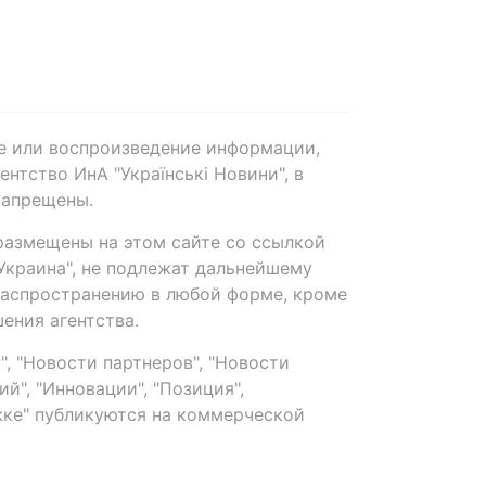
е или воспроизведение информации,
нтство ИнА "Українські Новини", в
запрещены.
размещены на этом сайте со ссылкой
-Украина", не подлежат дальнейшему
распространению в любой форме, кроме
ения агентства.
, "Новости партнеров", "Новости
й", "Инновации", "Позиция",
ке" публикуются на коммерческой