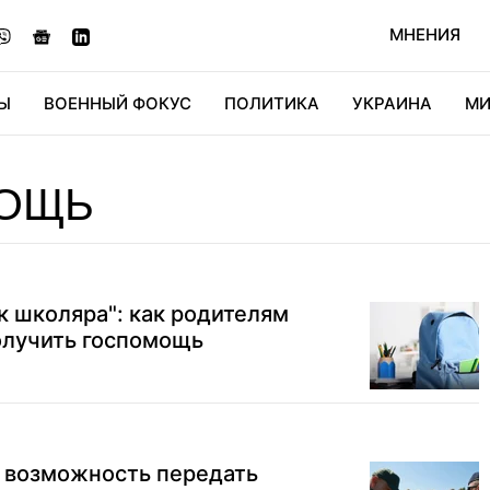
МНЕНИЯ
Ы
ВОЕННЫЙ ФОКУС
ПОЛИТИКА
УКРАИНА
МИ
ОНОМИКА
ДИДЖИТАЛ
АВТО
МИРФАН
КУЛЬТ
ОЩЬ
 школяра": как родителям
олучить госпомощь
 возможность передать