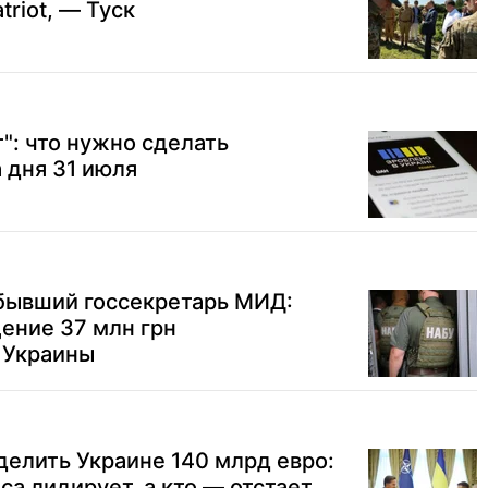
triot, — Туск
": что нужно сделать
 дня 31 июля
 бывший госсекретарь МИД:
ение 37 млн грн
 Украины
елить Украине 140 млрд евро:
са лидирует, а кто — отстает