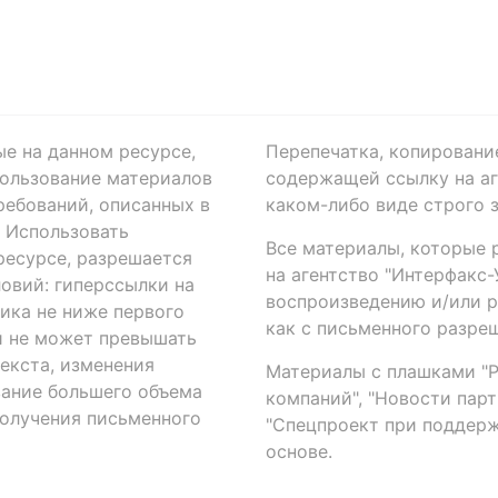
ые на данном ресурсе,
Перепечатка, копировани
ользование материалов
содержащей ссылку на аге
ребований, описанных в
каком-либо виде строго 
. Использовать
Все материалы, которые 
есурсе, разрешается
на агентство "Интерфакс
овий: гиперссылки на
воспроизведению и/или 
ика не ниже первого
как с письменного разреш
й не может превышать
екста, изменения
Материалы с плашками "Р"
вание большего объема
компаний", "Новости парти
получения письменного
"Спецпроект при поддерж
основе.