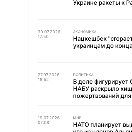
Украине ракеты к Pa
30.07.2026
ЭКОНОМИКА
17:50
Нацкешбек "сгорает
украинцам до конца
27.07.2026
ПОЛИТИКА
18:52
В деле фигурирует
НАБУ раскрыло хищ
пожертвований для
19.07.2026
МИР
07:08
НАТО планирует выд
кто из членов Альян