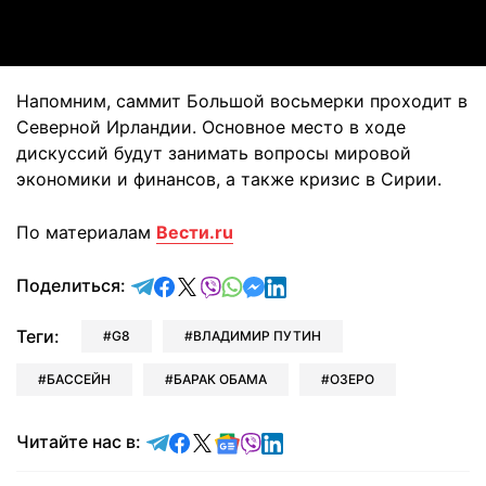
Video
Напомним, саммит Большой восьмерки проходит в
Северной Ирландии. Основное место в ходе
дискуссий будут занимать вопросы мировой
экономики и финансов, а также кризис в Сирии.
По материалам
Вести.ru
отправить в Telegram
поделиться в Facebook
поделиться в X
отправить в Viber
отправить в Whatsapp
отправить в Messenger
отправить в LinkedIn
Поделиться:
Теги:
G8
ВЛАДИМИР ПУТИН
БАССЕЙН
БАРАК ОБАМА
ОЗЕРО
Читайте в Telegram
Читайте в Facebook
Читайте в X
Читайте в Google news
Читайте в Viber
Читайте в LinkedIn
Читайте нас в: