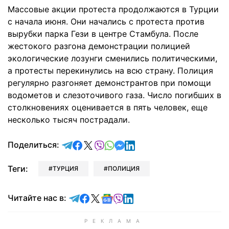
Массовые акции протеста продолжаются в Турции
с начала июня. Они начались с протеста против
вырубки парка Гези в центре Стамбула. После
жестокого разгона демонстрации полицией
экологические лозунги сменились политическими,
а протесты перекинулись на всю страну. Полиция
регулярно разгоняет демонстрантов при помощи
водометов и слезоточивого газа. Число погибших в
столкновениях оценивается в пять человек, еще
несколько тысяч пострадали.
отправить в Telegram
поделиться в Facebook
поделиться в X
отправить в Viber
отправить в Whatsapp
отправить в Messenger
отправить в LinkedIn
Поделиться:
Теги:
ТУРЦИЯ
ПОЛИЦИЯ
Читайте в Telegram
Читайте в Facebook
Читайте в X
Читайте в Google news
Читайте в Viber
Читайте в LinkedIn
Читайте нас в: