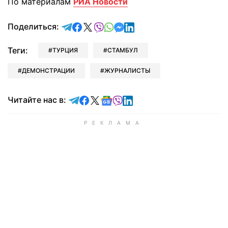
По материалам
РИА Новости
отправить в Telegram
поделиться в Facebook
поделиться в X
отправить в Viber
отправить в Whatsapp
отправить в Messenger
отправить в LinkedIn
Поделиться:
Теги:
ТУРЦИЯ
СТАМБУЛ
ДЕМОНСТРАЦИИ
ЖУРНАЛИСТЫ
Читайте в Telegram
Читайте в Facebook
Читайте в X
Читайте в Google news
Читайте в Viber
Читайте в LinkedIn
Читайте нас в: