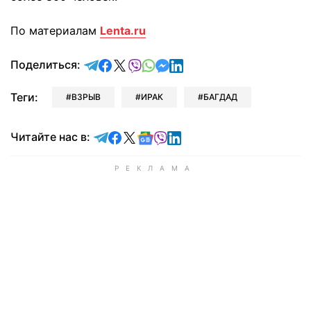
По материалам
Lenta.ru
отправить в Telegram
поделиться в Facebook
поделиться в X
отправить в Viber
отправить в Whatsapp
отправить в Messenger
отправить в LinkedIn
Поделиться:
Теги:
ВЗРЫВ
ИРАК
БАГДАД
Читайте в Telegram
Читайте в Facebook
Читайте в X
Читайте в Google news
Читайте в Viber
Читайте в LinkedIn
Читайте нас в: