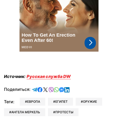
Источник:
Русская служба DW
отправить в Telegram
поделиться в Facebook
поделиться в X
отправить в Viber
отправить в Whatsapp
отправить в Messenger
отправить в LinkedIn
Поделиться:
Теги:
ЕВРОПА
ЕГИПЕТ
ОРУЖИЕ
АНГЕЛА МЕРКЕЛЬ
ПРОТЕСТЫ