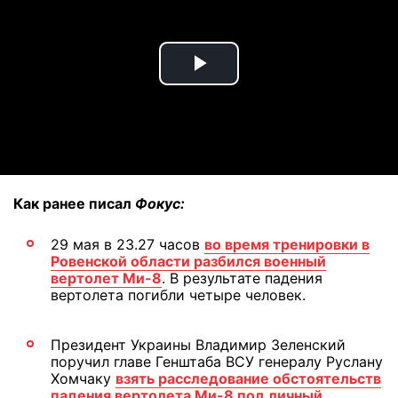
Play
Video
Как ранее писал
Фокус:
29 мая в 23.27 часов
во время тренировки в
Ровенской области разбился военный
вертолет Ми-8
. В результате падения
вертолета погибли четыре человек.
Президент Украины Владимир Зеленский
поручил главе Генштаба ВСУ генералу Руслану
Хомчаку
взять расследование обстоятельств
падения вертолета Ми-8 под личный