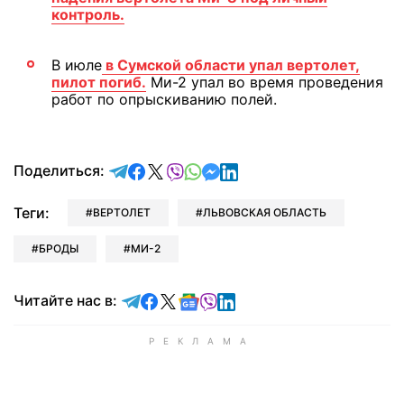
контроль.
В июле
в Сумской области упал вертолет,
пилот погиб.
Ми-2 упал во время проведения
работ по опрыскиванию полей.
отправить в Telegram
поделиться в Facebook
поделиться в X
отправить в Viber
отправить в Whatsapp
отправить в Messenger
отправить в LinkedIn
Поделиться:
Теги:
ВЕРТОЛЕТ
ЛЬВОВСКАЯ ОБЛАСТЬ
БРОДЫ
МИ-2
Читайте в Telegram
Читайте в Facebook
Читайте в X
Читайте в Google news
Читайте в Viber
Читайте в LinkedIn
Читайте нас в: