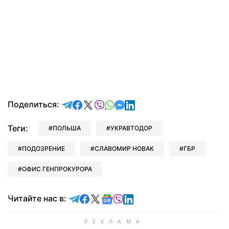
отправить в Telegram
поделиться в Facebook
поделиться в X
отправить в Viber
отправить в Whatsapp
отправить в Messenger
отправить в LinkedIn
Поделиться:
Теги:
ПОЛЬША
УКРАВТОДОР
ПОДОЗРЕНИЕ
СЛАВОМИР НОВАК
ГБР
ОФИС ГЕНПРОКУРОРА
Читайте в Telegram
Читайте в Facebook
Читайте в X
Читайте в Google news
Читайте в Viber
Читайте в LinkedIn
Читайте нас в: