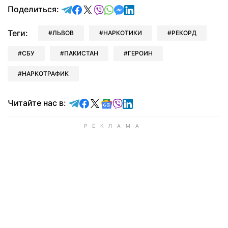
отправить в Telegram
поделиться в Facebook
поделиться в X
отправить в Viber
отправить в Whatsapp
отправить в Messenger
отправить в LinkedIn
Поделиться:
Теги:
ЛЬВОВ
НАРКОТИКИ
РЕКОРД
СБУ
ПАКИСТАН
ГЕРОИН
НАРКОТРАФИК
Читайте в Telegram
Читайте в Facebook
Читайте в X
Читайте в Google news
Читайте в Viber
Читайте в LinkedIn
Читайте нас в: