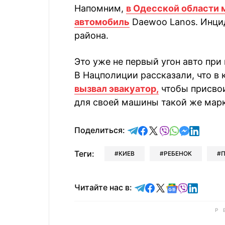
Напомним,
в Одесской области 
автомобиль
Daewoo Lanos. Инцид
района.
Это уже не первый угон авто при
В Нацполиции рассказали, что в
вызвал эвакуатор,
чтобы присвои
для своей машины такой же марк
отправить в Telegram
поделиться в Face
поделиться в X
отправить в V
отправить 
отправит
отправ
Поделиться:
Теги:
КИЕВ
РЕБЕНОК
Читайте в Telegram
Читайте в Faceb
Читайте в X
Читайте в 
Читайте в
Читайт
Читайте нас в: