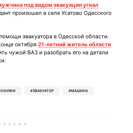
мужчина под видом эвакуации угнал
ент произошел в селе Усатово Одесского
 помощи эвакуатора в Одесской области.
 конце октября
21-летний житель области
ть чужой ВАЗ и разобрать его на детали
и.
book
iber
в Whatsapp
ь в Messenger
ить в LinkedIn
ПОЗНЯКИ
ЭВАКУАТОР
МАШИНА
ook
Google news
 Viber
е в LinkedIn