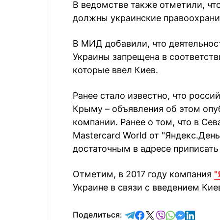
В ведомстве также отметили, чт
должны украинские правоохрани
В МИД добавили, что деятельнос
Украины запрещена в соответств
которые ввел Киев.
Ранее стало известно, что росси
Крыму – объявления об этом опу
компании. Ранее о том, что в Се
Mastercard World от "Яндекс.Ден
достаточным в адресе приписать
Отметим, в 2017 году компания
"
Украине в связи с введением Кие
отправить в Telegram
поделиться в Face
поделиться в X
отправить в V
отправить 
отправит
отправ
Поделиться: