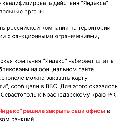
о квалифицировать действия "Яндекса"
тельные органы.
ть российской компании на территории
ии с санкционными ограничениями,
йская компания "Яндекс" набирает штат в
бликованы на официальном сайте
вастополе можно заказать карту
ьги", сообщали в BBC. Для этого оказалось
 Севастополь к Краснодарскому краю РФ.
Яндекс" решила закрыть свои офисы
в
вом санкций.
book
iber
в Whatsapp
ь в Messenger
ить в LinkedIn