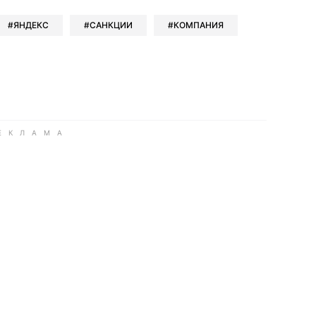
ЯНДЕКС
САНКЦИИ
КОМПАНИЯ
ook
Google news
 Viber
е в LinkedIn