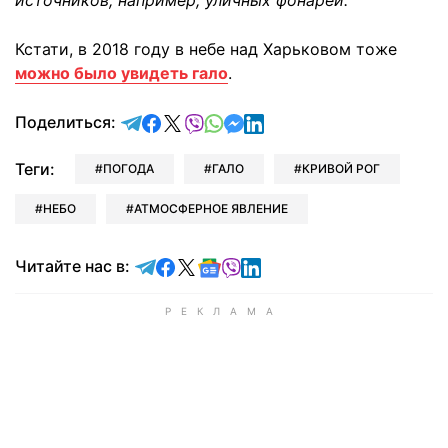
источников, например, уличных фонарей.
Кстати, в 2018 году в небе над Харьковом тоже
можно было увидеть гало
.
отправить в Telegram
поделиться в Facebook
поделиться в X
отправить в Viber
отправить в Whatsapp
отправить в Messenger
отправить в LinkedIn
Поделиться:
Теги:
ПОГОДА
ГАЛО
КРИВОЙ РОГ
НЕБО
АТМОСФЕРНОЕ ЯВЛЕНИЕ
Читайте в Telegram
Читайте в Facebook
Читайте в X
Читайте в Google news
Читайте в Viber
Читайте в LinkedIn
Читайте нас в: