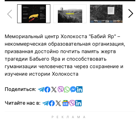
Мемориальный центр Холокоста "Бабий Яр" –
некоммерческая образовательная организация,
призванная достойно почтить память жертв
трагедии Бабьего Яра и способствовать
гуманизации человечества через сохранение и
изучение истории Холокоста
отправить в Telegram
поделиться в Facebook
поделиться в X
отправить в Viber
отправить в Whatsapp
отправить в Messenger
отправить в LinkedIn
Поделиться:
Читайте в Telegram
Читайте в Facebook
Читайте в X
Читайте в Google news
Читайте в Viber
Читайте в LinkedIn
Читайте нас в: