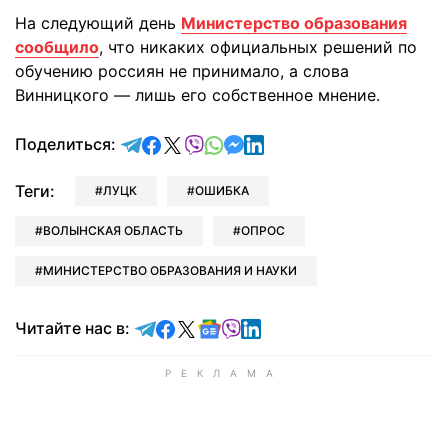
На следующий день
Министерство образования
сообщило
, что никаких официальных решений по
обучению россиян не принимало, а слова
Винницкого — лишь его собственное мнение.
отправить в Telegram
поделиться в Facebook
поделиться в X
отправить в Viber
отправить в Whatsapp
отправить в Messenger
отправить в LinkedIn
Поделиться:
Теги:
ЛУЦК
ОШИБКА
ВОЛЫНСКАЯ ОБЛАСТЬ
ОПРОС
МИНИСТЕРСТВО ОБРАЗОВАНИЯ И НАУКИ
Читайте в Telegram
Читайте в Facebook
Читайте в X
Читайте в Google news
Читайте в Viber
Читайте в LinkedIn
Читайте нас в: