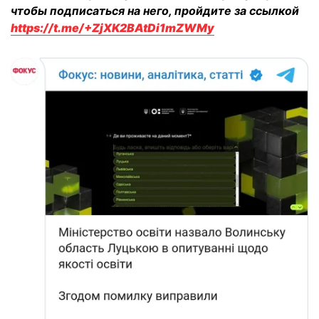
чтобы подписаться на него, пройдите за ссылкой
https://t.me/+ZjXK2BAtDi1mZWMy