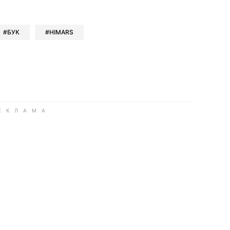
book
iber
в Whatsapp
ь в Messenger
ить в LinkedIn
БУК
HIMARS
ook
Google news
 Viber
е в LinkedIn