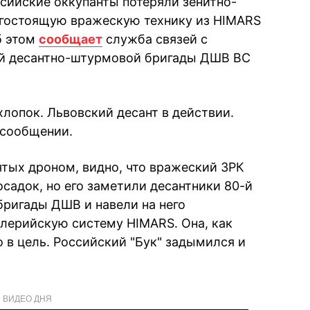
ссийские оккупанты потеряли зенитно-
огостоящую вражескую технику из HIMARS
б этом
сообщает
служба связей с
й десантно-штурмовой бригады ДШВ ВС
лопок. Львовский десант в действии.
 сообщении.
ятых дроном, видно, что вражеский ЗРК
осадок, но его заметили десантники 80-й
ригады ДШВ и навели на него
лерийскую систему HIMARS. Она, как
о в цель. Российский "Бук" задымился и
ВИДЕО ДНЯ