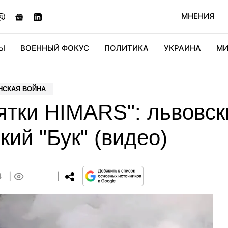
МНЕНИЯ
Ы
ВОЕННЫЙ ФОКУС
ПОЛИТИКА
УКРАИНА
МИ
ОНОМИКА
ДИДЖИТАЛ
АВТО
МИРФАН
КУЛЬТ
НСКАЯ ВОЙНА
ятки HIMARS": львовск
кий "Бук" (видео)
4
0