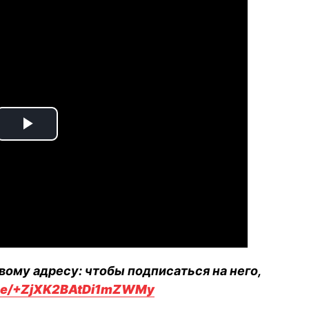
Play
Video
вому адресу: чтобы подписаться на него,
.me/+ZjXK2BAtDi1mZWMy