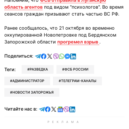
Напомним, что
ФСБ отправила в Луганскую
область агентов
под видом "психологов". Во время
сеансов граждан призывают стать частью ВС РФ.
Ранее сообщалось, что 21 октября во временно
оккупированной Новопетровке под Бердянском
Запорожской области
прогремел взрыв
.
отправить в Telegram
поделиться в Facebook
поделиться в X
отправить в Viber
отправить в Whatsapp
отправить в Messenger
отправить в LinkedIn
Поделиться:
Теги:
РАЗВЕДКА
ФСБ РОССИИ
АДМИНИСТРАТОР
ТЕЛЕГРАМ-КАНАЛЫ
НОВОСТИ ЗАПОРОЖЬЯ
Читайте в Telegram
Читайте в Facebook
Читайте в X
Читайте в Google news
Читайте в Viber
Читайте в LinkedIn
Читайте нас в: