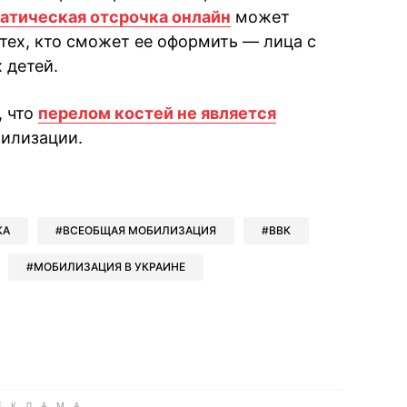
атическая отсрочка онлайн
может
 тех, кто сможет ее оформить — лица с
 детей.
, что
перелом костей не является
билизации.
book
iber
в Whatsapp
ь в Messenger
ить в LinkedIn
КА
ВСЕОБЩАЯ МОБИЛИЗАЦИЯ
ВВК
МОБИЛИЗАЦИЯ В УКРАИНЕ
ook
Google news
 Viber
е в LinkedIn