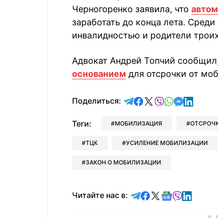
Черногоренко заявила, что
автом
заработать до конца лета. Среди
инвалидностью и родители троих
Адвокат Андрей Топчий сообщил
основанием
для отсрочки от мо
отправить в Telegram
поделиться в Face
поделиться в X
отправить в V
отправить 
отправит
отправ
Поделиться:
Теги:
МОБИЛИЗАЦИЯ
ОТСРОЧ
ТЦК
УСИЛЕНИЕ МОБИЛИЗАЦИИ
ЗАКОН О МОБИЛИЗАЦИИ
Читайте в Telegram
Читайте в Faceb
Читайте в X
Читайте в 
Читайте в
Читайт
Читайте нас в: