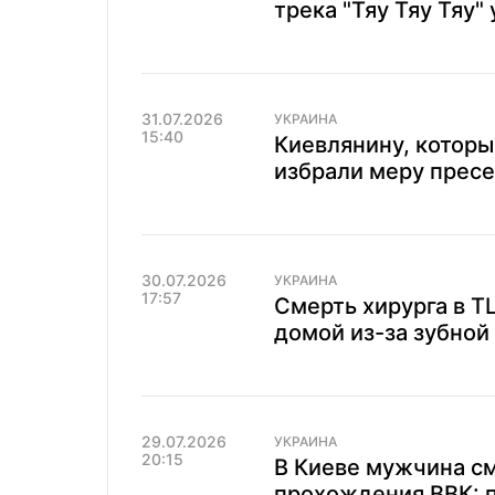
трека "Тяу Тяу Тяу"
31.07.2026
УКРАИНА
15:40
Киевлянину, которы
избрали меру прес
30.07.2026
УКРАИНА
17:57
Смерть хирурга в Т
домой из-за зубной
29.07.2026
УКРАИНА
20:15
В Киеве мужчина см
прохождения ВВК: 