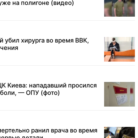
 уже на полигоне (видео)
й убил хирурга во время ВВК,
ечения
ЦК Киева: нападавший просился
 боли, — ОПУ (фото)
ертельно ранил врача во время
первые детали