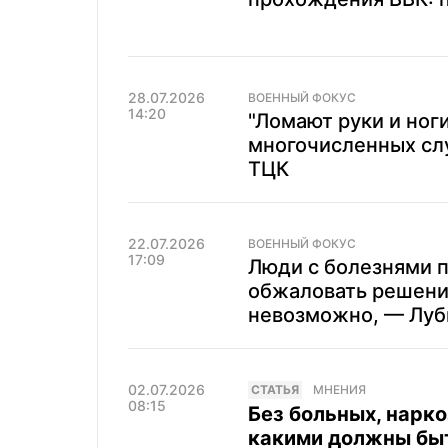
28.07.2026
ВОЕННЫЙ ФОКУС
14:20
"Ломают руки и ноги
многочисленных слу
ТЦК
22.07.2026
ВОЕННЫЙ ФОКУС
17:09
Люди с болезнями п
обжаловать решени
невозможно, — Луб
02.07.2026
CТАТЬЯ
МНЕНИЯ
08:15
Без больных, нарк
какими должны быт