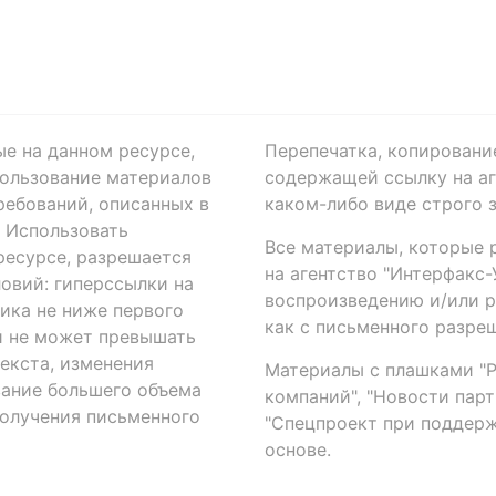
ые на данном ресурсе,
Перепечатка, копировани
ользование материалов
содержащей ссылку на аге
ребований, описанных в
каком-либо виде строго 
. Использовать
Все материалы, которые 
есурсе, разрешается
на агентство "Интерфакс
овий: гиперссылки на
воспроизведению и/или 
ика не ниже первого
как с письменного разреш
й не может превышать
екста, изменения
Материалы с плашками "Р"
вание большего объема
компаний", "Новости парти
получения письменного
"Спецпроект при поддерж
основе.