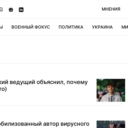
МНЕНИЯ
Ы
ВОЕННЫЙ ФОКУС
ПОЛИТИКА
УКРАИНА
МИ
ОНОМИКА
ДИДЖИТАЛ
АВТО
МИРФАН
КУЛЬТ
кий ведущий объяснил, почему
то)
мобилизованный автор вирусного