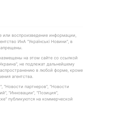
е или воспроизведение информации,
нтство ИнА "Українські Новини", в
запрещены.
размещены на этом сайте со ссылкой
-Украина", не подлежат дальнейшему
распространению в любой форме, кроме
ения агентства.
, "Новости партнеров", "Новости
й", "Инновации", "Позиция",
ке" публикуются на коммерческой