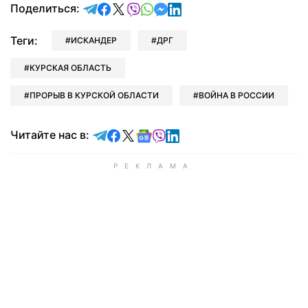
отправить в Telegram
поделиться в Facebook
поделиться в X
отправить в Viber
отправить в Whatsapp
отправить в Messenger
отправить в LinkedIn
Поделиться:
Теги:
ИСКАНДЕР
ДРГ
КУРСКАЯ ОБЛАСТЬ
ПРОРЫВ В КУРСКОЙ ОБЛАСТИ
ВОЙНА В РОССИИ
Читайте в Telegram
Читайте в Facebook
Читайте в X
Читайте в Google news
Читайте в Viber
Читайте в LinkedIn
Читайте нас в: