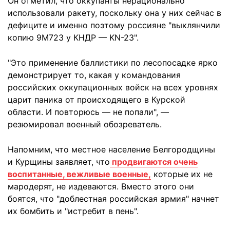
Он отметил, что оккупанты нерационально
использовали ракету, поскольку она у них сейчас в
дефиците и именно поэтому россияне "выклянчили
копию 9М723 у КНДР — KN-23".
"Это применение баллистики по лесопосадке ярко
демонстрирует то, какая у командования
российских оккупационных войск на всех уровнях
царит паника от происходящего в Курской
области. И повторюсь — не попали", —
резюмировал военный обозреватель.
Напомним, что местное население Белгородщины
и Курщины заявляет, что
продвигаются очень
воспитанные, вежливые военные,
которые их не
мародерят, не издеваются. Вместо этого они
боятся, что "доблестная российская армия" начнет
их бомбить и "истребит в пень".