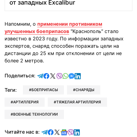
от западных Excalibur
Напомним, о
применении противником
улучшенных боеприпасов
"Краснополь" стало
известно в 2023 году. По информации западных
экспертов, снаряд способен поражать цели на
дистанции до 25 км при отклонении от цели не
более 2 метров.
отправить в Telegram
поделиться в Facebook
поделиться в X
отправить в Viber
отправить в Whatsapp
отправить в Messenger
отправить в LinkedIn
Поделиться:
Теги:
БОЕПРИПАСЫ
СНАРЯДЫ
АРТИЛЛЕРИЯ
ТЯЖЕЛАЯ АРТИЛЛЕРИЯ
ВОЕННЫЕ ТЕХНОЛОГИИ
Читайте в Telegram
Читайте в Facebook
Читайте в X
Читайте в Google news
Читайте в Viber
Читайте в LinkedIn
Читайте нас в: