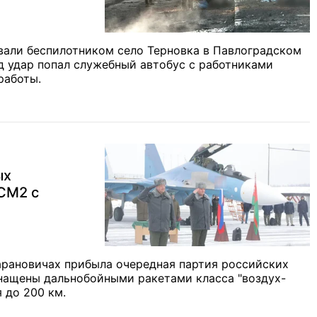
вали беспилотником село Терновка в Павлоградском
д удар попал служебный автобус с работниками
работы.
ых
СМ2 с
арановичах прибыла очередная партия российских
нащены дальнобойными ракетами класса "воздух-
 до 200 км.