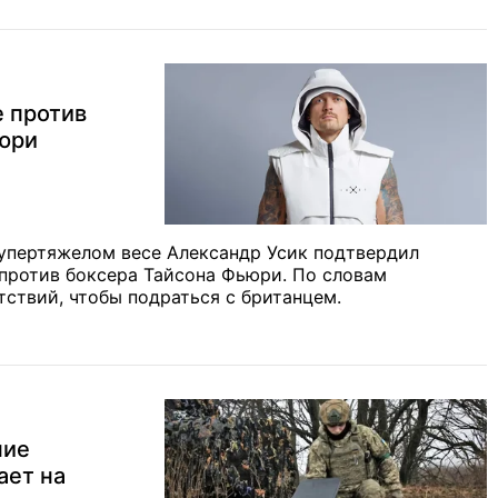
е против
ьюри
супертяжелом весе Александр Усик подтвердил
 против боксера Тайсона Фьюри. По словам
тствий, чтобы подраться с британцем.
ние
ает на