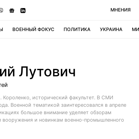
МНЕНИЯ
Ы
ВОЕННЫЙ ФОКУС
ПОЛИТИКА
УКРАИНА
МИ
ОНОМИКА
ДИДЖИТАЛ
АВТО
МИРФАН
КУЛЬТ
ий Лутович
тей
 Короленко, исторический факультет. В СМИ
года. Военной тематикой заинтересовался в апреле
ликациях большое внимание уделяет обзорам
м вооружения и новинкам военно-промышленного