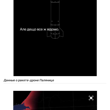
Данные о ракете-дроне Палянице