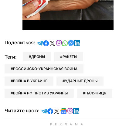
отправить в Telegram
поделиться в Facebook
поделиться в X
отправить в Viber
отправить в Whatsapp
отправить в Messenger
отправить в LinkedIn
Поделиться:
Теги:
ДРОНЫ
РАКЕТЫ
РОССИЙСКО-УКРАИНСКАЯ ВОЙНА
ВОЙНА В УКРАИНЕ
УДАРНЫЕ ДРОНЫ
ВОЙНА РФ ПРОТИВ УКРАИНЫ
ПАЛЯНИЦЯ
Читайте в Telegram
Читайте в Facebook
Читайте в X
Читайте в Google news
Читайте в Viber
Читайте в LinkedIn
Читайте нас в: