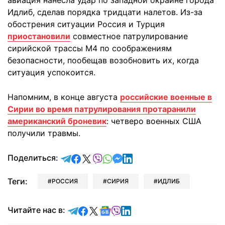
авиация нанесла удар по западной окраине города
Идлиб, сделав порядка тридцати налетов. Из-за
обострения ситуации Россия и Турция
приостановили
совместное патрулирование
сирийской трассы М4 по соображениям
безопасности, пообещав возобновить их, когда
ситуация успокоится.
Напомним, в конце августа
российские военные в
Сирии во время патрулирования протаранили
американский броневик
: четверо военных США
получили травмы.
отправить в Telegram
поделиться в Facebook
поделиться в X
отправить в Viber
отправить в Whatsapp
отправить в Messenger
отправить в LinkedIn
Поделиться:
Теги:
РОССИЯ
СИРИЯ
ИДЛИБ
Читайте в Telegram
Читайте в Facebook
Читайте в X
Читайте в Google news
Читайте в Viber
Читайте в LinkedIn
Читайте нас в: