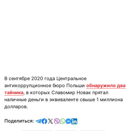
В сентябре 2020 года Центральное
антикоррупционное бюро Польши
обнаружило два
тайника
, в которых Славомир Новак прятал
наличные деньги в эквиваленте свыше 1 миллиона
долларов.
отправить в Telegram
поделиться в Facebook
поделиться в X
отправить в Viber
отправить в Whatsapp
отправить в Messenger
отправить в LinkedIn
Поделиться: