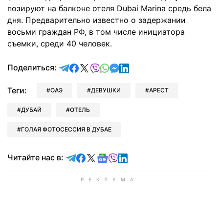
позируют на балконе отеля Dubai Marina средь бела
дня. Предварительно известно о задержании
восьми граждан РФ, в том числе инициатора
съемки, среди 40 человек.
отправить в Telegram
поделиться в Facebook
поделиться в X
отправить в Viber
отправить в Whatsapp
отправить в Messenger
отправить в LinkedIn
Поделиться:
Теги:
ОАЭ
ДЕВУШКИ
АРЕСТ
ДУБАЙ
ОТЕЛЬ
ГОЛАЯ ФОТОСЕССИЯ В ДУБАЕ
Читайте в Telegram
Читайте в Facebook
Читайте в X
Читайте в Google news
Читайте в Viber
Читайте в LinkedIn
Читайте нас в: