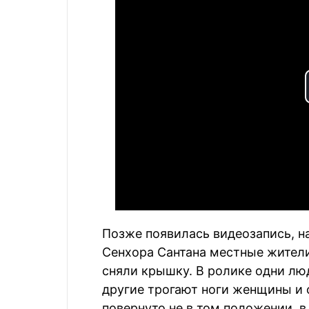
Позже появилась видеозапись, на
Сенхора Сантана местные жители
сняли крышку. В ролике одни лю
другие трогают ноги женщины и о
повернуто не в том положении, в