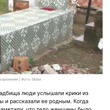
хоронения | Фото: Globo
адбища люди услышали крики из
 и рассказали ее родным. Когда
заметили, что тело женщины было