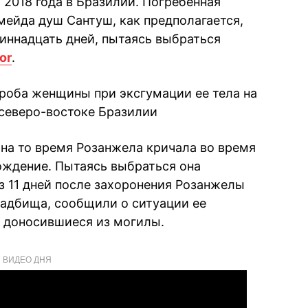
2018 года в Бразилии. Погребенная
ейда душ Сантуш, как предполагается,
диннадцать дней, пытаясь выбраться
or
.
роба женщины при эксгумации ее тела на
 северо-востоке Бразилии
 на то время Розанжела кричала во время
ождение. Пытаясь выбраться она
з 11 дней после захоронения Розанжелы
адбища, сообщили о ситуации ее
 доносившиеся из могилы.
ВИДЕО ДНЯ