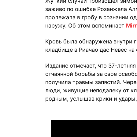
Жуткий случай произошел зимой 
заживо по ошибке Розанжела Алм
пролежала в гробу в сознании о
наружу. Об этом вспоминает
Mirr
Кровь была обнаружена внутри г
кладбище в Риачао дас Невес на
Издание отмечает, что 37-летняя
отчаянной борьбы за свое освоб
получила травмы запястий. Чере
люди, живущие неподалеку от кл
родным, услышав крики и удары,