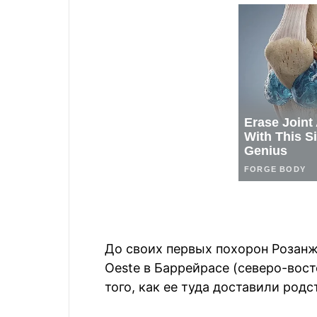
До своих первых похорон Розанже
Oeste в Баррейрасе (северо-вост
того, как ее туда доставили род