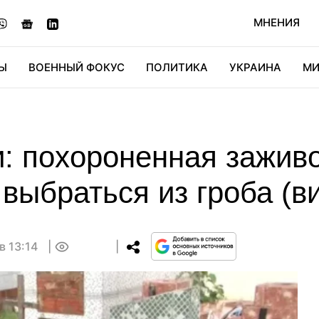
МНЕНИЯ
Ы
ВОЕННЫЙ ФОКУС
ПОЛИТИКА
УКРАИНА
МИ
ОНОМИКА
ДИДЖИТАЛ
АВТО
МИРФАН
КУЛЬТ
: похороненная зажив
выбраться из гроба (в
в 13:14
0