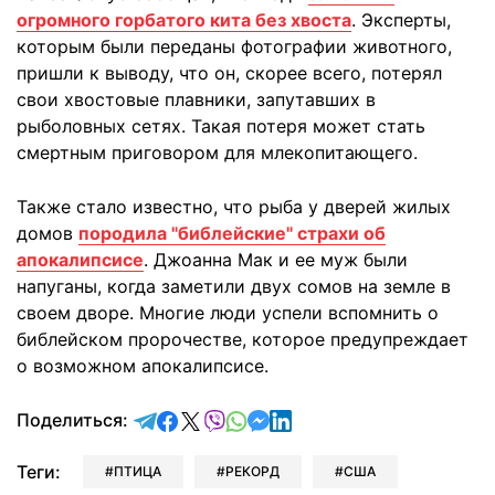
огромного горбатого кита без хвоста
. Эксперты,
которым были переданы фотографии животного,
пришли к выводу, что он, скорее всего, потерял
свои хвостовые плавники, запутавших в
рыболовных сетях. Такая потеря может стать
смертным приговором для млекопитающего.
Также стало известно, что рыба у дверей жилых
домов
породила "библейские" страхи об
апокалипсисе
. Джоанна Мак и ее муж были
напуганы, когда заметили двух сомов на земле в
своем дворе. Многие люди успели вспомнить о
библейском пророчестве, которое предупреждает
о возможном апокалипсисе.
отправить в Telegram
поделиться в Facebook
поделиться в X
отправить в Viber
отправить в Whatsapp
отправить в Messenger
отправить в LinkedIn
Поделиться:
Теги:
ПТИЦА
РЕКОРД
США