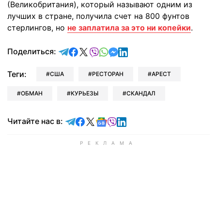
(Великобритания), который называют одним из
лучших в стране, получила счет на 800 фунтов
стерлингов, но
не заплатила за это ни копейки
.
отправить в Telegram
поделиться в Facebook
поделиться в X
отправить в Viber
отправить в Whatsapp
отправить в Messenger
отправить в LinkedIn
Поделиться:
Теги:
США
РЕСТОРАН
АРЕСТ
ОБМАН
КУРЬЕЗЫ
СКАНДАЛ
Читайте в Telegram
Читайте в Facebook
Читайте в X
Читайте в Google news
Читайте в Viber
Читайте в LinkedIn
Читайте нас в: