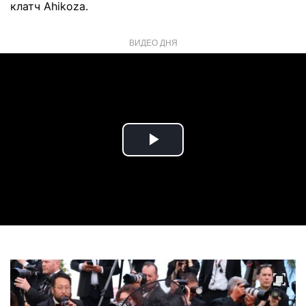
клатч Ahikoza.
ВИДЕО ДНЯ
Play
Video