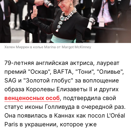
Хелен Миррен в колье Marina от Margot McKinney
79-летняя английская актриса, лауреат
премий "Оскар", BAFTA, "Тони", "Оливье",
SAG и "Золотой глобус" за воплощение
образа Королевы Елизаветы II и других
венценосных особ
, подтвердила свой
статус иконы Голливуда в очередной раз.
Она появилась в Каннах как посол L'Oréal
Paris в украшении, которое уже