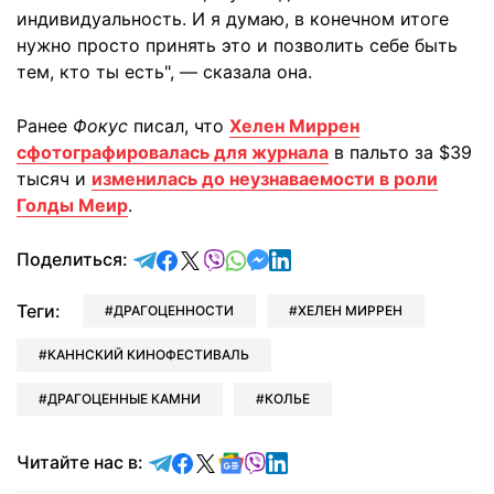
индивидуальность. И я думаю, в конечном итоге
нужно просто принять это и позволить себе быть
тем, кто ты есть", — сказала она.
Ранее
Фокус
писал, что
Хелен Миррен
сфотографировалась для журнала
в пальто за $39
тысяч и
изменилась до неузнаваемости в роли
Голды Меир
.
отправить в Telegram
поделиться в Facebook
поделиться в X
отправить в Viber
отправить в Whatsapp
отправить в Messenger
отправить в LinkedIn
Поделиться:
Теги:
ДРАГОЦЕННОСТИ
ХЕЛЕН МИРРЕН
КАННСКИЙ КИНОФЕСТИВАЛЬ
ДРАГОЦЕННЫЕ КАМНИ
КОЛЬЕ
Читайте в Telegram
Читайте в Facebook
Читайте в X
Читайте в Google news
Читайте в Viber
Читайте в LinkedIn
Читайте нас в: