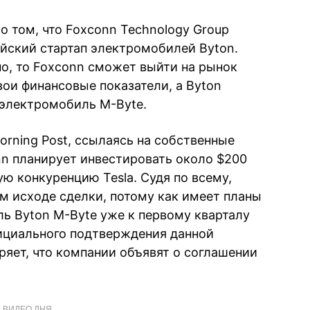
 том, что Foxconn Technology Group
айский стартап электромобилей Byton.
о, то Foxconn сможет выйти на рынок
вои финансовые показатели, а Byton
 электромобиль M-Byte.
orning Post, ссылаясь на собственные
nn планирует инвестировать около $200
ую конкуренцию Tesla. Судя по всему,
м исходе сделки, потому как имеет планы
ль Byton M-Byte уже к первому кварталу
ициального подтверждения данной
ряет, что компании объявят о соглашении
ВИДЕО ДНЯ