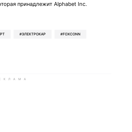
орая принадлежит Alphabet Inc.
book
iber
в Whatsapp
ь в Messenger
ить в LinkedIn
РТ
ЭЛЕКТРОКАР
FOXCONN
ook
Google news
 Viber
е в LinkedIn