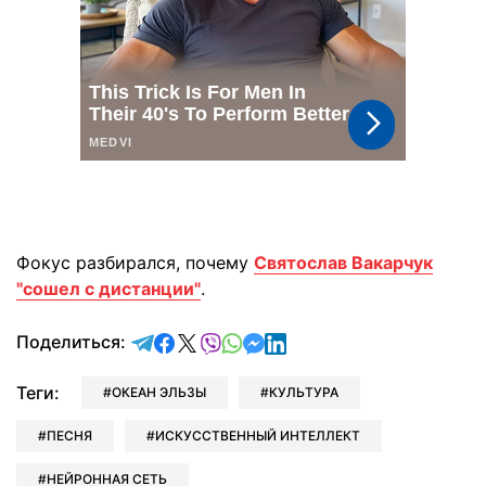
Фокус разбирался, почему
Святослав Вакарчук
"сошел с дистанции"
.
отправить в Telegram
поделиться в Facebook
поделиться в X
отправить в Viber
отправить в Whatsapp
отправить в Messenger
отправить в LinkedIn
Поделиться:
Теги:
ОКЕАН ЭЛЬЗЫ
КУЛЬТУРА
ПЕСНЯ
ИСКУССТВЕННЫЙ ИНТЕЛЛЕКТ
НЕЙРОННАЯ СЕТЬ