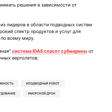
нимать решения в зависимости от
из лидеров в области подводных систем
рокий спектр продуктов и услуг для
 по всему миру.
мная"
система IDAS спасет субмарины
от
чных вертолетов.
book
iber
в Whatsapp
ь в Messenger
ить в LinkedIn
ОМНОСТЬ
ПОДВОДНЫЙ РОБОТ
УДОВАНИЕ
МОРСКОЙ ДРОН
ook
Google news
 Viber
е в LinkedIn