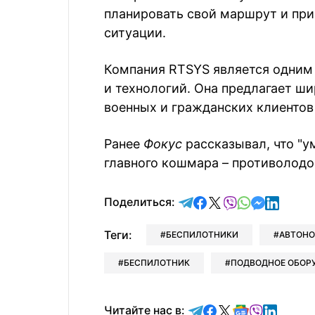
планировать свой маршрут и при
ситуации.
Компания RTSYS является одним 
и технологий. Она предлагает ши
военных и гражданских клиентов
Ранее
Фокус
рассказывал, что "у
главного кошмара – противолодо
отправить в Telegram
поделиться в Face
поделиться в X
отправить в V
отправить 
отправит
отправ
Поделиться:
Теги:
БЕСПИЛОТНИКИ
АВТОН
БЕСПИЛОТНИК
ПОДВОДНОЕ ОБОР
Читайте в Telegram
Читайте в Faceb
Читайте в X
Читайте в 
Читайте в
Читайт
Читайте нас в: