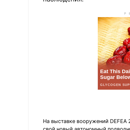
На выставке вооружений DEFЕА 
свой новый автономный подводн