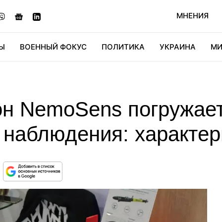
МНЕНИЯ
Ы
ВОЕННЫЙ ФОКУС
ПОЛИТИКА
УКРАИНА
МИ
ОНОМИКА
ДИДЖИТАЛ
АВТО
МИРФАН
КУЛЬТ
н NemoSens погружает
 наблюдения: характер