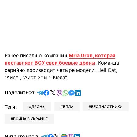
Ранее писали о компании
Mria Dron, которая
поставляет ВСУ свои боевые дроны
. Команда
серийно производит четыре модели: Hell Cat,
"Аист", "Аист 2" и "Пчела".
отправить в Telegram
поделиться в Facebook
поделиться в X
отправить в Viber
отправить в Whatsapp
отправить в Messenger
отправить в LinkedIn
Поделиться:
Теги:
ДРОНЫ
БПЛА
БЕСПИЛОТНИКИ
ВОЙНА В УКРАИНЕ
Читайте в Telegram
Читайте в Facebook
Читайте в X
Читайте в Google news
Читайте в Viber
Читайте в LinkedIn
Читайте нас в: