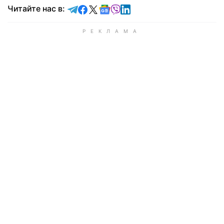
Читайте в Telegram
Читайте в Facebook
Читайте в X
Читайте в Google news
Читайте в Viber
Читайте в LinkedIn
Читайте нас в: