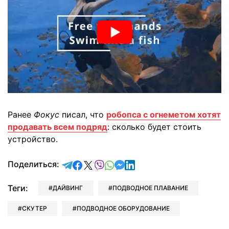
Ранее
Фокус
писал, что
робопса с огнеметом хотят
продавать всем подряд
: сколько будет стоить
устройство.
отправить в Telegram
поделиться в Facebook
поделиться в X
отправить в Viber
отправить в Whatsapp
отправить в Messenger
отправить в LinkedIn
Поделиться:
Теги:
ДАЙВИНГ
ПОДВОДНОЕ ПЛАВАНИЕ
СКУТЕР
ПОДВОДНОЕ ОБОРУДОВАНИЕ