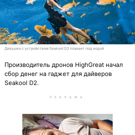
Девушка с устройством Seakool D2 плавает под водой
Производитель дронов HighGreat начал
сбор денег на гаджет для дайверов
Seakool D2.