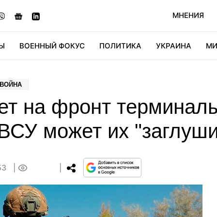
МНЕНИЯ
Ы
ВОЕННЫЙ ФОКУС
ПОЛИТИКА
УКРАИНА
МИ
ОНОМИКА
ДИДЖИТАЛ
АВТО
МИРФАН
КУЛЬТ
 ВОЙНА
ет на фронт терминалы
 ВСУ может их "заглуши
:53
0