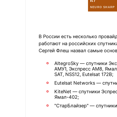
В России есть несколько провай
работают на российских спутника
Сергей Флеш назвал самые осно
AltegroSky — спутники Эк
АМУ1, Экспресс АМ8, Ямал 
SAT, NSS12, Eutelsat 172B;
Eutelsat Networks — спутн
KiteNet — спутники Эспре
Ямал-402;
"СтарБлайзер" — спутники