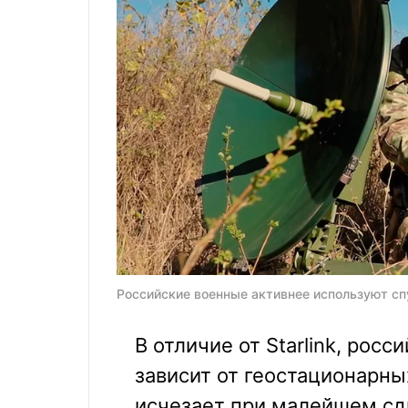
Российские военные активнее используют сп
В отличие от Starlink, рос
зависит от геостационарны
исчезает при малейшем сд