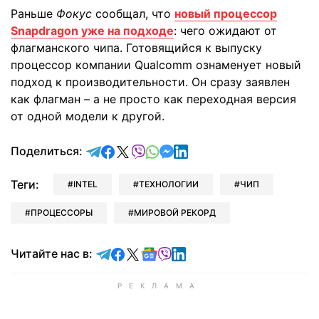
Раньше
Фокус
сообщал, что
новый процессор
Snapdragon уже на подходе
: чего ожидают от
флагманского чипа. Готовящийся к выпуску
процессор компании Qualcomm ознаменует новый
подход к производительности. Он сразу заявлен
как флагман – а не просто как переходная версия
от одной модели к другой.
отправить в Telegram
поделиться в Facebook
поделиться в X
отправить в Viber
отправить в Whatsapp
отправить в Messenger
отправить в LinkedIn
Поделиться:
Теги:
INTEL
ТЕХНОЛОГИИ
ЧИП
ПРОЦЕССОРЫ
МИРОВОЙ РЕКОРД
Читайте в Telegram
Читайте в Facebook
Читайте в X
Читайте в Google news
Читайте в Viber
Читайте в LinkedIn
Читайте нас в: