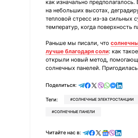
как изначально предполагалось.
на небольших высотах, дегради
тепловой стресс из-за сильных 
температур, когда поверхность п
Раньше мы писали, что
солнечны
лучше благодаря соли
: как так
открыли новый метод, помогающ
солнечных панелей. Пригодилась
отправить в Telegram
поделиться в Face
поделиться в X
отправить в V
отправить 
отправит
отправ
Поделиться:
Теги:
СОЛНЕЧНЫЕ ЭЛЕКТРОСТАНЦИИ
СОЛНЕЧНЫЕ ПАНЕЛИ
Читайте в Telegram
Читайте в Faceb
Читайте в X
Читайте в 
Читайте в
Читайт
Читайте нас в: