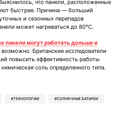
 Выяснилось, что панели, расположенные
руют быстрее. Причина — больший
суточных и сезонных перепадов
анели может нагреваться до 80°C.
е панели могут работать дольше и
ое возможно. Британские исследователи
ий повысить эффективность работы
 химическая соль определенного типа.
book
iber
в Whatsapp
ь в Messenger
ить в LinkedIn
ТЕХНОЛОГИИ
СОЛНЕЧНЫЕ БАТАРЕИ
ook
Google news
 Viber
е в LinkedIn