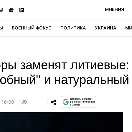
МНЕНИЯ
Ы
ВОЕННЫЙ ФОКУС
ПОЛИТИКА
УКРАИНА
МИ
ОНОМИКА
ДИДЖИТАЛ
АВТО
МИРФАН
КУЛЬТ
оры заменят литиевые:
добный" и натуральный
 16:00
0