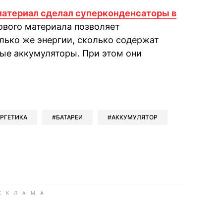
материал сделал суперконденсаторы в
ового материала позволяет
лько же энергии, сколько содержат
ые аккумуляторы. При этом они
book
iber
в Whatsapp
ь в Messenger
ить в LinkedIn
РГЕТИКА
БАТАРЕИ
АККУМУЛЯТОР
ook
Google news
 Viber
е в LinkedIn