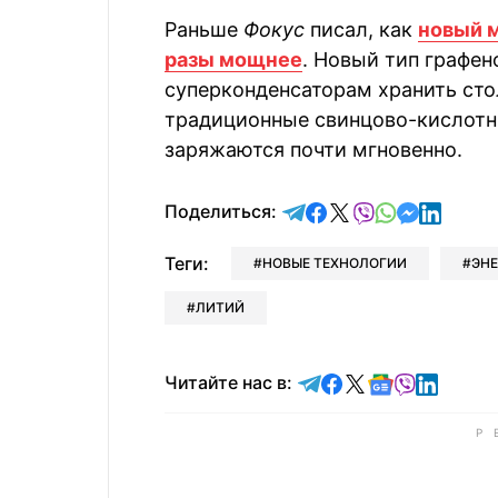
Раньше
Фокус
писал, как
новый 
разы мощнее
. Новый тип графен
суперконденсаторам хранить сто
традиционные свинцово-кислотн
заряжаются почти мгновенно.
отправить в Telegram
поделиться в Face
поделиться в X
отправить в V
отправить 
отправит
отправ
Поделиться:
Теги:
НОВЫЕ ТЕХНОЛОГИИ
ЭНЕ
ЛИТИЙ
Читайте в Telegram
Читайте в Faceb
Читайте в X
Читайте в 
Читайте в
Читайт
Читайте нас в: