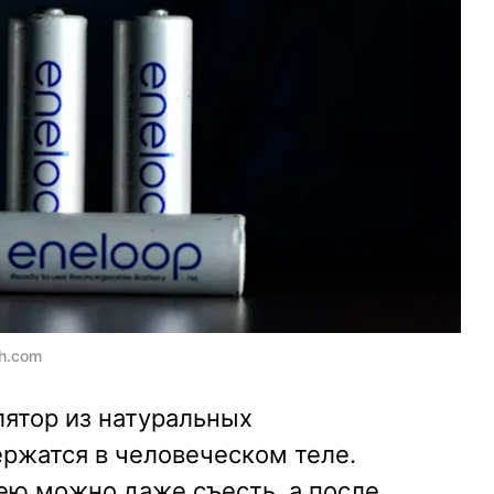
h.com
ятор из натуральных
ржатся в человеческом теле.
ею можно даже съесть, а после